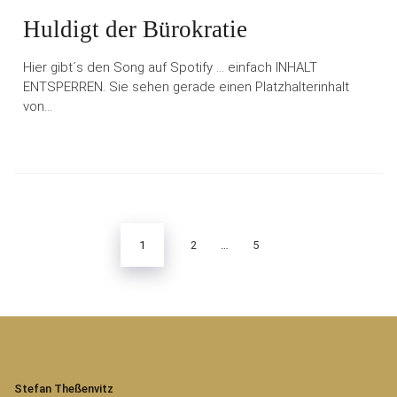
Huldigt der Bürokratie
Hier gibt´s den Song auf Spotify … einfach INHALT
ENTSPERREN. Sie sehen gerade einen Platzhalterinhalt
von…
Seitennummerierung
der
Beiträge
1
2
…
5
Stefan Theßenvitz