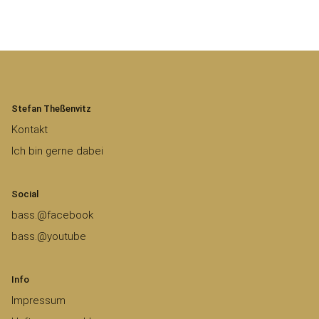
Stefan Theßenvitz
Kontakt
Ich bin gerne dabei
Social
bass.@facebook
bass.@youtube
Info
Impressum