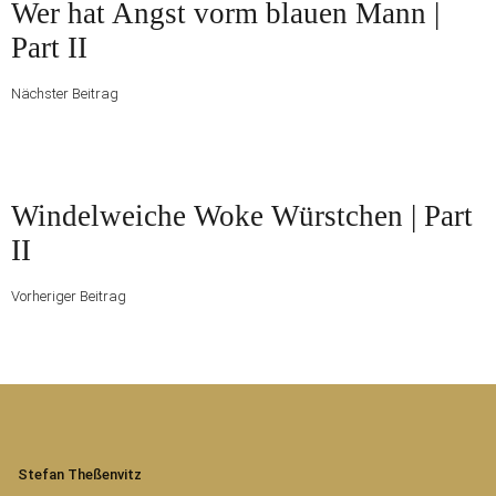
Nächster
Wer hat Angst vorm blauen Mann |
Beitrag
Part II
Nächster Beitrag
Vorheriger
Windelweiche Woke Würstchen | Part
Beitrag
II
Vorheriger Beitrag
Stefan Theßenvitz