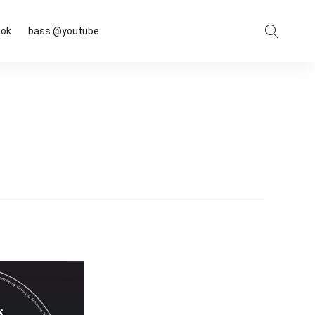
Suche
ook
bass.@youtube