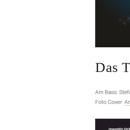
Das 
Am Bass: Stef
Foto Cover:
An