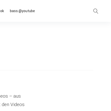
Suche
ook
bass.@youtube
deos – aus
it den Videos