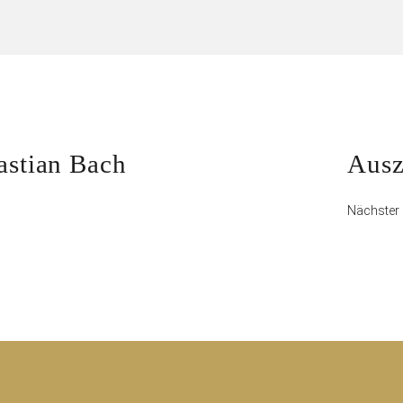
snavigation
Näch
astian Bach
Ausz
Beit
Nächster 