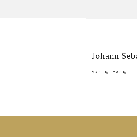
Beitrag
Vorheriger
Johann Seb
Beitrag
Vorheriger Beitrag