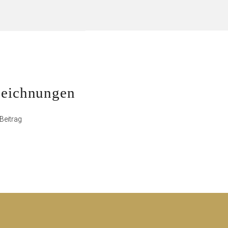
ster
eichnungen
rag
Beitrag