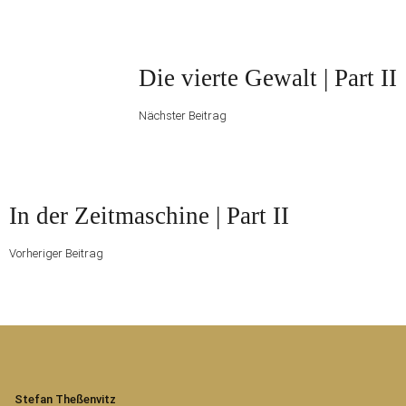
Beitragsnavigation
Nächster
Die vierte Gewalt | Part II
Beitrag
Nächster Beitrag
Vorheriger
In der Zeitmaschine | Part II
Beitrag
Vorheriger Beitrag
Stefan Theßenvitz