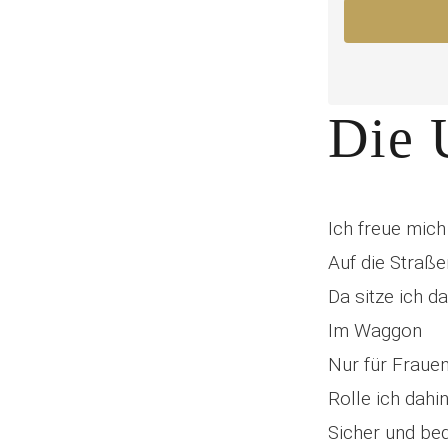
Die 
Ich freue mic
Auf die Straß
Da sitze ich d
Im Waggon
Nur für Fraue
Rolle ich dahi
Sicher und b