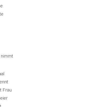
te
te
t nimmt
aal
rennt
t Frau
reier
t