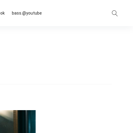
Suche
ook
bass.@youtube