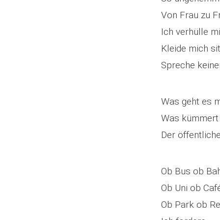
Von Frau zu F
Ich verhülle m
Kleide mich s
Spreche kein
Was geht es m
Was kümmert
Der öffentlic
Ob Bus ob Ba
Ob Uni ob Caf
Ob Park ob Re