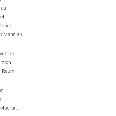
rau
ich
ittsam
en Mann an
ich an
 mich
he Raum
hn
é
staurant