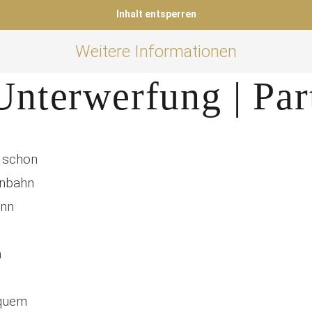
Inhalt entsperren
Weitere Informationen
Unterwerfung | Part
h schon
enbahn
ann
n
n
equem