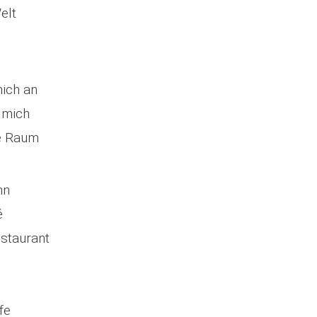
elt
ich an
 mich
he Raum
hn
é
staurant
fe