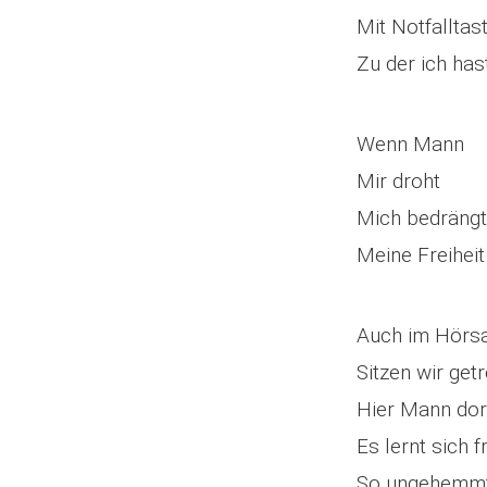
Mit Notfalltas
Zu der ich has
Wenn Mann
Mir droht
Mich bedrängt
Meine Freihei
Auch im Hörs
Sitzen wir get
Hier Mann dor
Es lernt sich f
So ungehemm