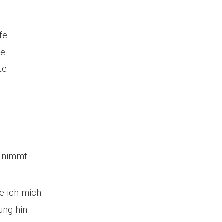
fe
te
te
t nimmt
e ich mich
ung hin