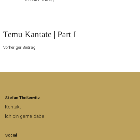
Vorheriger
Temu Kantate | Part I
Beitrag
Vorheriger Beitrag
Stefan Theßenvitz
Kontakt
Ich bin gerne dabei
Social