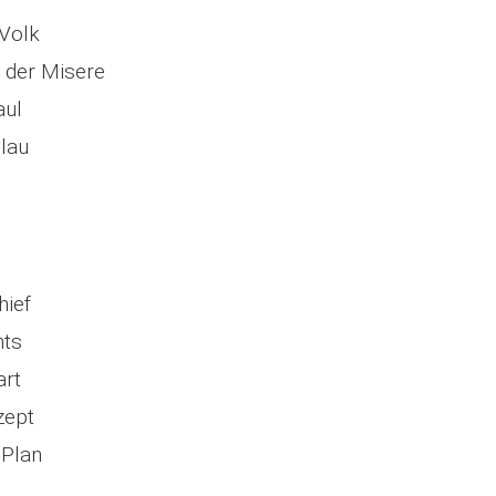
 Volk
n der Misere
aul
lau
l
hief
hts
art
zept
Plan