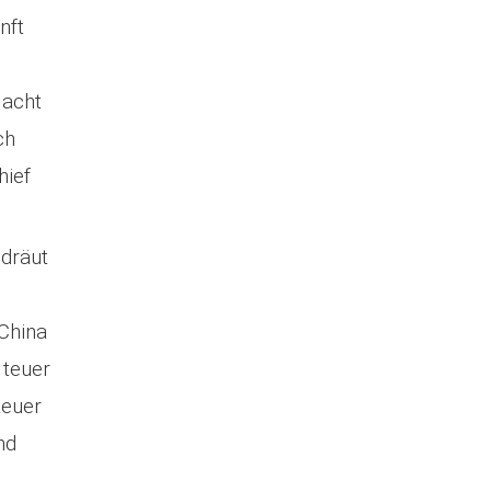
nft
Macht
ch
hief
 dräut
China
 teuer
teuer
nd