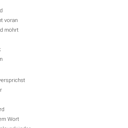
d
t voran
nd möhrt
k
n
ersprichst
r
rd
dem Wort