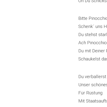
Oh Du Schicks
Bitte Pinocchi
Schenk´ uns H
Du stehst sta
Ach Pinocchio
Du mit Deiner
Schaukelst da
Du verballerst
Unser schöne
Für Rüstung
Mit Staatsauf