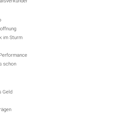
alsverkünder
o
offnung
rk im Sturm
 Performance
s schon
s Geld
trägen