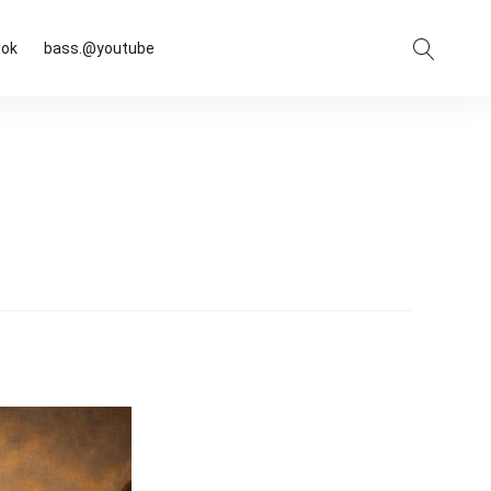
Suche
ook
bass.@youtube