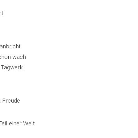
mt
anbricht
schon wach
n Tagwerk
it Freude
Teil einer Welt