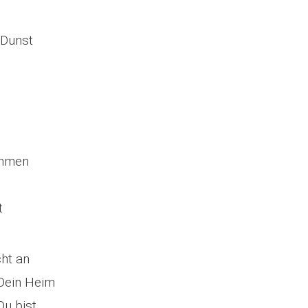
 Dunst
ehmen
t
cht an
 Dein Heim
Du bist