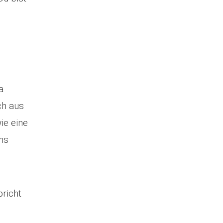
a
ch aus
wie eine
ns
pricht