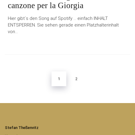
canzone per la Giorgia
Hier gibt´s den Song auf Spotify … einfach INHALT
ENTSPERREN. Sie sehen gerade einen Platzhalterinhalt
von…
Seitennummerierung
der
Beiträge
1
2
Stefan Theßenvitz