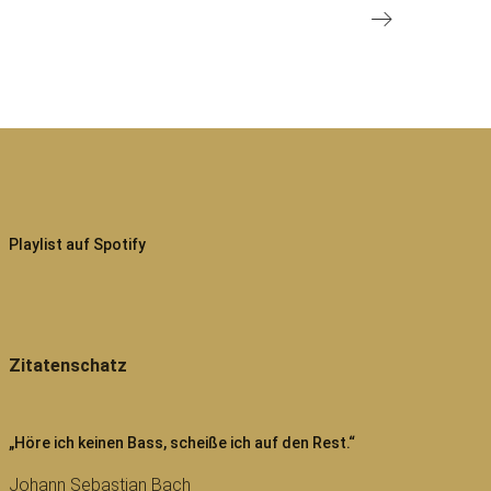
Ältere
Beiträge
Playlist auf Spotify
Zitatenschatz
„Höre ich keinen Bass, scheiße ich auf den Rest.“
Johann Sebastian Bach