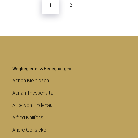
1
2
Wegbegleiter & Begegnungen
Adrian Kleinlosen
Adrian Thessenvitz
Alice von Lindenau
Alfred Kallfass
André Gensicke