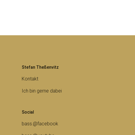
der
Beiträge
Stefan Theßenvitz
Kontakt
Ich bin gerne dabei
Social
bass.@facebook