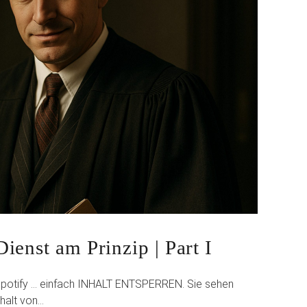
ienst am Prinzip | Part I
 Spotify … einfach INHALT ENTSPERREN. Sie sehen
nhalt von…