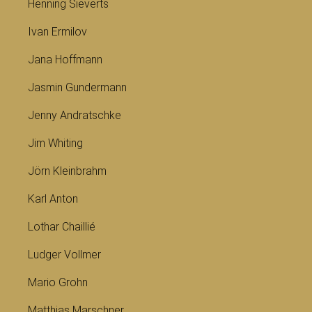
Henning Sieverts
Ivan Ermilov
Jana Hoffmann
Jasmin Gundermann
Jenny Andratschke
Jim Whiting
Jörn Kleinbrahm
Karl Anton
Lothar Chaillié
Ludger Vollmer
Mario Grohn
Matthias Marschner