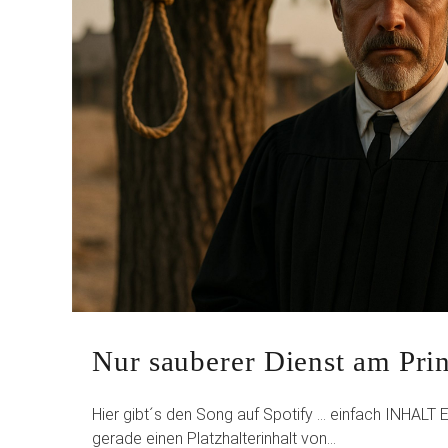
Nur sauberer Dienst am Prinz
Hier gibt´s den Song auf Spotify … einfach INHAL
gerade einen Platzhalterinhalt von…