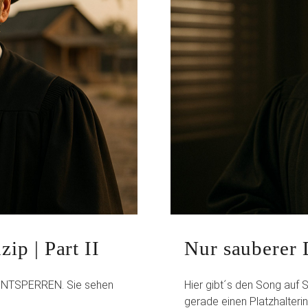
ip | Part II
Nur sauberer D
T ENTSPERREN. Sie sehen
Hier gibt´s den Song auf
gerade einen Platzhalteri