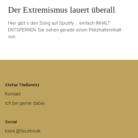
Der Extremismus lauert überall
Hier gibt´s den Song auf Spotify … einfach INHALT
ENTSPERREN. Sie sehen gerade einen Platzhalterinhalt
von…
Stefan Theßenvitz
Kontakt
Ich bin gerne dabei
Social
bass.@facebook