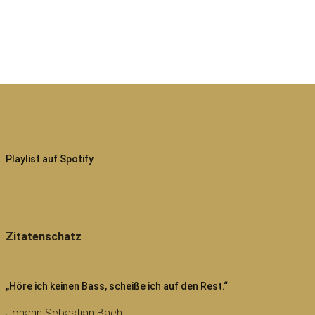
Playlist auf Spotify
Zitatenschatz
„Höre ich keinen Bass, scheiße ich auf den Rest.“
Johann Sebastian Bach