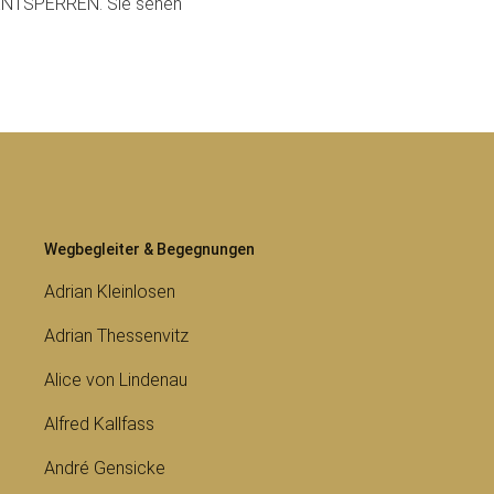
T ENTSPERREN. Sie sehen
Wegbegleiter & Begegnungen
Adrian Kleinlosen
Adrian Thessenvitz
Alice von Lindenau
Alfred Kallfass
André Gensicke