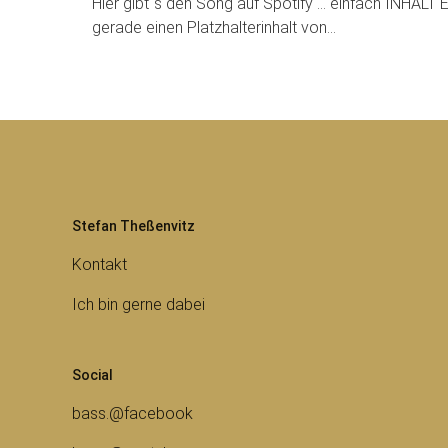
Hier gibt´s den Song auf Spotify … einfach INHAL
gerade einen Platzhalterinhalt von…
Stefan Theßenvitz
Kontakt
Ich bin gerne dabei
Social
bass.@facebook