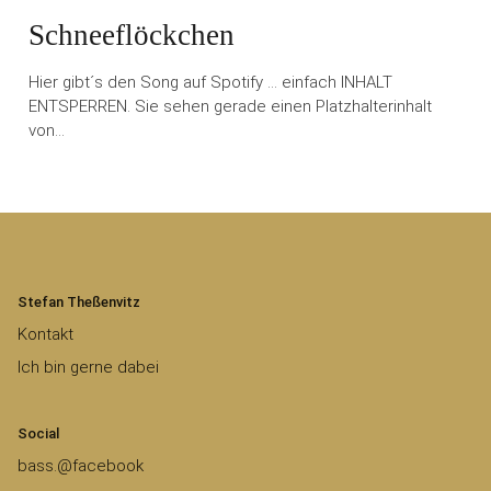
Schneeflöckchen
Hier gibt´s den Song auf Spotify … einfach INHALT
ENTSPERREN. Sie sehen gerade einen Platzhalterinhalt
von…
Stefan Theßenvitz
Kontakt
Ich bin gerne dabei
Social
bass.@facebook