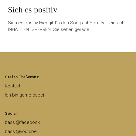
Sieh es positiv
Sieh es positiv Hier gibt´s den Song auf Spotify … einfach
INHALT ENTSPERREN. Sie sehen gerade…
Stefan Theßenvitz
Kontakt
Ich bin gerne dabei
Social
bass.@facebook
bass.@youtube