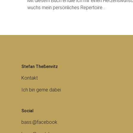
Mit diesem Buch erfülle ich mir einen Herzenswunsc
wuchs mein persönliches Repertoire…
Stefan Theßenvitz
Kontakt
Ich bin gerne dabei
Social
bass.@facebook