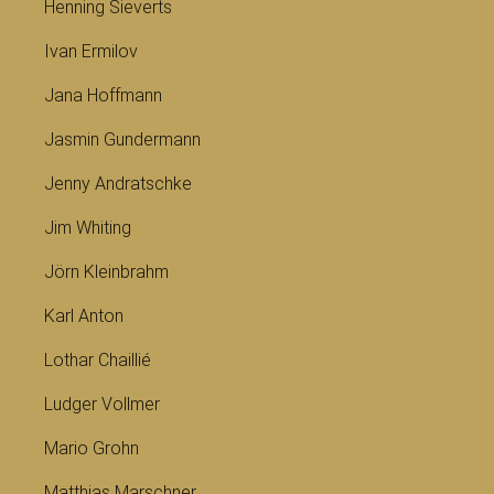
Henning Sieverts
Ivan Ermilov
Jana Hoffmann
Jasmin Gundermann
Jenny Andratschke
Jim Whiting
Jörn Kleinbrahm
Karl Anton
Lothar Chaillié
Ludger Vollmer
Mario Grohn
Matthias Marschner