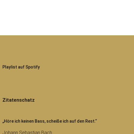
Playlist auf Spotify
Zitatenschatz
„Höre ich keinen Bass, scheiße ich auf den Rest.“
Johann Sebastian Bach