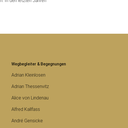
h. In den letzten Jahren
Wegbegleiter & Begegnungen
Adrian Kleinlosen
Adrian Thessenvitz
Alice von Lindenau
Alfred Kallfass
André Gensicke