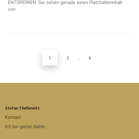
ENTSPERREN. Sie sehen gerade einen Platzhalterinhalt
von…
Seitennummerierung
der
Beiträge
1
2
…
4
Stefan Theßenvitz
Kontakt
Ich bin gerne dabei