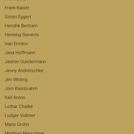
Frank Kaiser
Gören Eggert
Hendrik Bertram
Henning Sieverts
Ivan Ermilov
Jana Hoffmann
Jasmin Gundermann
Jenny Andratschke
Jim Whiting
Jörn Kleinbrahm
Karl Anton
Lothar Chaillié
Ludger Vollmer
Mario Grohn
Matthias Marschner