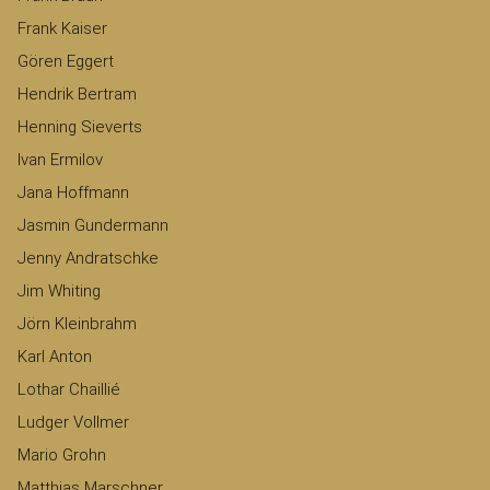
Frank Kaiser
Gören Eggert
Hendrik Bertram
Henning Sieverts
Ivan Ermilov
Jana Hoffmann
Jasmin Gundermann
Jenny Andratschke
Jim Whiting
Jörn Kleinbrahm
Karl Anton
Lothar Chaillié
Ludger Vollmer
Mario Grohn
Matthias Marschner