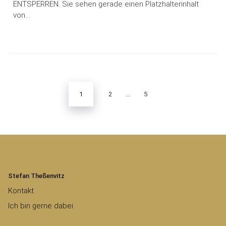
ENTSPERREN. Sie sehen gerade einen Platzhalterinhalt
von…
Seitennummerierung
der
Beiträge
1
2
…
5
Stefan Theßenvitz
Kontakt
Ich bin gerne dabei