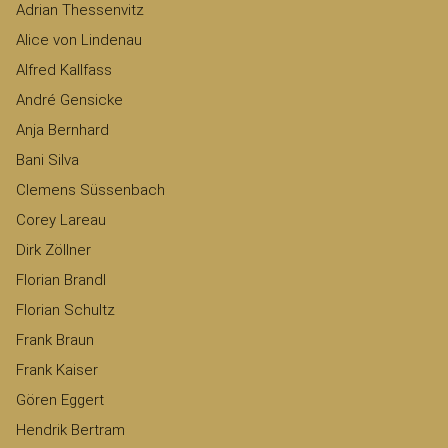
Adrian Thessenvitz
Alice von Lindenau
Alfred Kallfass
André Gensicke
Anja Bernhard
Bani Silva
Clemens Süssenbach
Corey Lareau
Dirk Zöllner
Florian Brandl
Florian Schultz
Frank Braun
Frank Kaiser
Gören Eggert
Hendrik Bertram