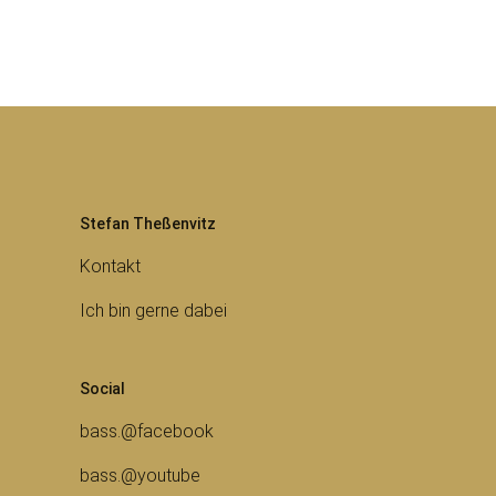
Stefan Theßenvitz
Kontakt
Ich bin gerne dabei
Social
bass.@facebook
bass.@youtube