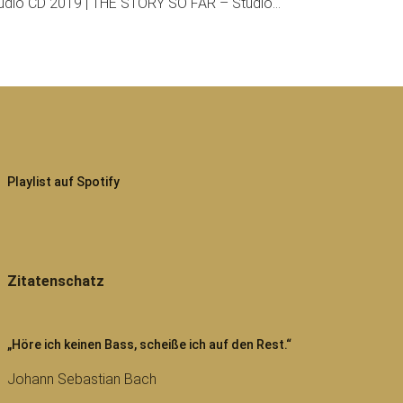
tudio CD 2019 | THE STORY SO FAR – Studio…
Playlist auf Spotify
Zitatenschatz
„Höre ich keinen Bass, scheiße ich auf den Rest.“
Johann Sebastian Bach