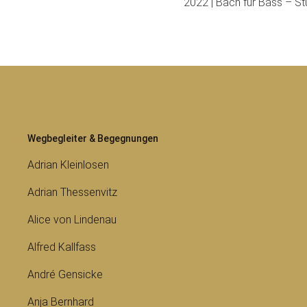
2022 | Bach für Bass – S
Wegbegleiter & Begegnungen
Adrian Kleinlosen
Adrian Thessenvitz
Alice von Lindenau
Alfred Kallfass
André Gensicke
Anja Bernhard