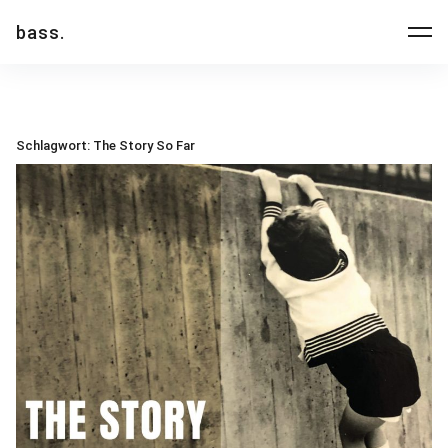
Inhalte
bass.
überspringen
Schlagwort:
The Story So Far